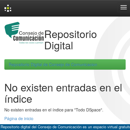
Skip
navigation
Repositorio
Digital
Repositorio Digital de Consejo de Comunicacion
No existen entradas en el
índice
No existen entradas en el índice para "Todo DSpace".
Página de inicio
 Repositorio digital del Consejo de Comunicación es un espacio virtual gratuit