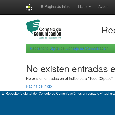
Skip
Página de inicio
Listar
Ayuda
navigation
Rep
Repositorio Digital de Consejo de Comunicacion
No existen entradas e
No existen entradas en el índice para "Todo DSpace".
Página de inicio
El Repositorio digital del Consejo de Comunicación es un espacio virtual gr