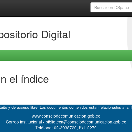
ositorio Digital
n el índice
atuito y de acceso libre. Los documentos contenidos están relacionados a la l
www.consejodecomunicacion.gob.ec
Correo institucional - biblioteca@consejodecomunicacion.gob.ec
Teléfono: 02-3938720, Ext. 2279