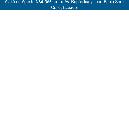
Av.10 de Agosto N34-566, entre Av. República y Juan Pablo Sanz
Quito, Ecuador