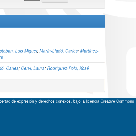
steban, Luis Miguel
;
Marín-Lladó, Carles
;
Martínez-
ra
dó, Carles
;
Cervi, Laura
;
Rodríguez-Polo, Xosé
ibertad de expresión y derechos conexos, bajo la licencia
Creative Commons