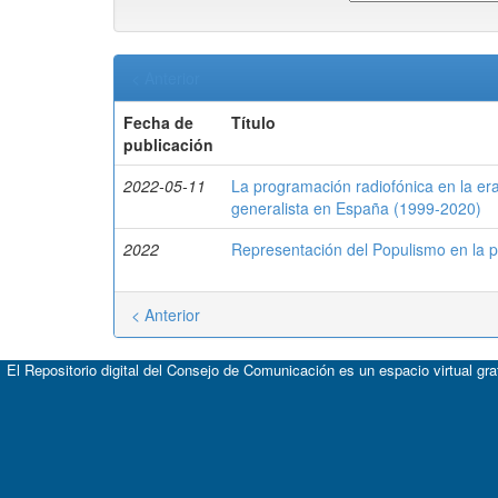
< Anterior
Fecha de
Título
publicación
2022-05-11
La programación radiofónica en la er
generalista en España (1999-2020)
2022
Representación del Populismo en la p
< Anterior
El Repositorio digital del Consejo de Comunicación es un espacio virtual gr