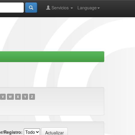
Servicios
Language
V
W
X
Y
Z
r/Registro: