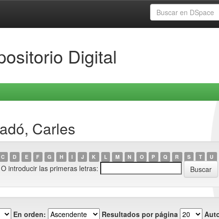
ositorio Digital
ladó, Carles
C
D
E
F
G
H
I
J
K
L
M
N
O
P
Q
R
S
T
U
O introducir las primeras letras:
En orden:
Resultados por página
Auto