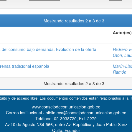
Mostrando resultados 2 a 3 de 3
Autor(es)
a del consumo bajo demanda. Evolución de la oferta
Pedrero-E
Otón, Lau
rensa tradicional española
Marín-Lla
Ramón
Mostrando resultados 2 a 3 de 3
atuito y de acceso libre. Los documentos contenidos están relacionados a la l
www.consejodecomunicacion.gob.ec
Correo institucional - biblioteca@consejodecomunicacion.gob.ec
Teléfono: 02-3938720, Ext. 2279
Av.10 de Agosto N34-566, entre Av. República y Juan Pablo Sanz
Quito, Ecuador