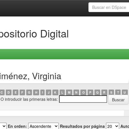
ositorio Digital
iménez, Virginia
C
D
E
F
G
H
I
J
K
L
M
N
O
P
Q
R
S
T
U
O introducir las primeras letras:
En orden:
Resultados por página
Auto