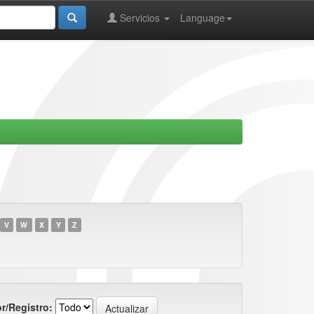
Servicios
Language
V
W
X
Y
Z
r/Registro: