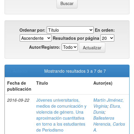
Ordenar por:
En orden:
Resultados por página
Autor/Registro:
< Anterior
Mostrando resultados 3 a 7 de 7
Fecha de
Título
Autor(es)
publicación
2016-09-22
Jóvenes universitarios,
Martín Jiménez,
medios de comunicación y
Virginia
;
Etura,
violencia de género. Una
Dunia
;
aproximación cuantitativa
Ballesteros
en torno a los estudiantes
Herencia, Carlos
de Periodismo
A.