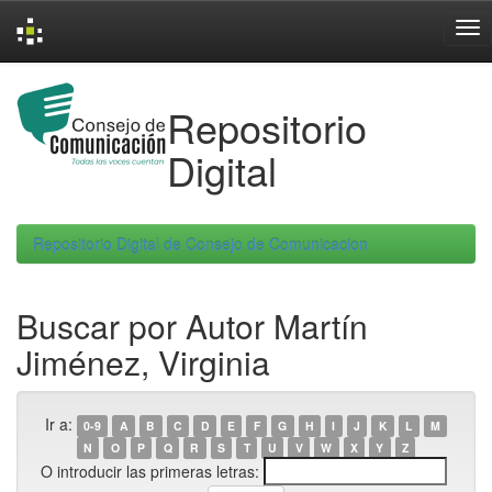
Skip
navigation
Repositorio
Digital
Repositorio Digital de Consejo de Comunicacion
Buscar por Autor Martín
Jiménez, Virginia
Ir a:
0-9
A
B
C
D
E
F
G
H
I
J
K
L
M
N
O
P
Q
R
S
T
U
V
W
X
Y
Z
O introducir las primeras letras: