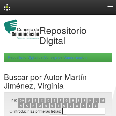
Skip
navigation
Repositorio
Digital
Repositorio Digital de Consejo de Comunicacion
Buscar por Autor Martín
Jiménez, Virginia
Ir a:
0-9
A
B
C
D
E
F
G
H
I
J
K
L
M
N
O
P
Q
R
S
T
U
V
W
X
Y
Z
O introducir las primeras letras: