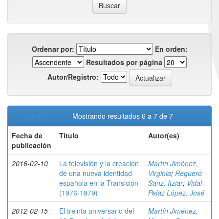
Ordenar por:
En orden:
Resultados por página
Autor/Registro:
< Anterior
Mostrando resultados 6 a 7 de 7
Fecha de
Título
Autor(es)
publicación
2016-02-10
La televisión y la creación
Martín Jiménez,
de una nueva identidad
Virginia
;
Reguero
española en la Transición
Sanz, Itziar
;
Vidal
(1976-1979)
Pelaz López, José
2012-02-15
El treinta aniversario del
Martín Jiménez,