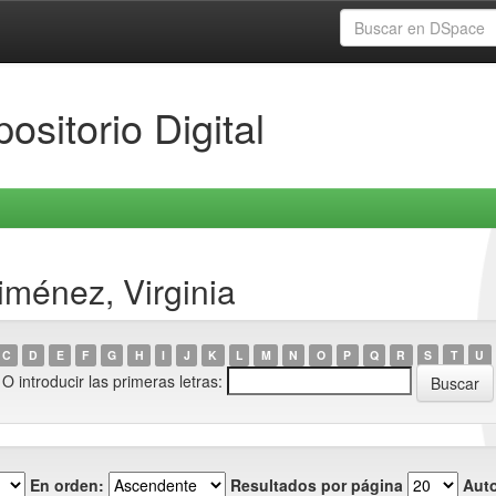
ositorio Digital
iménez, Virginia
C
D
E
F
G
H
I
J
K
L
M
N
O
P
Q
R
S
T
U
O introducir las primeras letras:
En orden:
Resultados por página
Auto