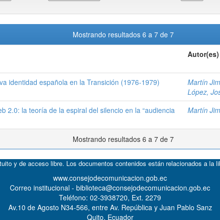
Mostrando resultados 6 a 7 de 7
Autor(es)
eva identidad española en la Transición (1976-1979)
Martín Jim
López, Jo
b 2.0: la teoría de la espiral del silencio en la “audiencia
Martín Jim
Mostrando resultados 6 a 7 de 7
atuito y de acceso libre. Los documentos contenidos están relacionados a la l
www.consejodecomunicacion.gob.ec
Correo institucional - biblioteca@consejodecomunicacion.gob.ec
Teléfono: 02-3938720, Ext. 2279
Av.10 de Agosto N34-566, entre Av. República y Juan Pablo Sanz
Quito, Ecuador