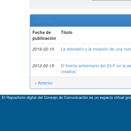
< Anterior
Fecha de
Título
publicación
2016-02-10
La televisión y la creación de una nu
2012-02-15
El treinta aniversario del 23-F en la we
creativa”
< Anterior
El Repositorio digital del Consejo de Comunicación es un espacio virtual gr