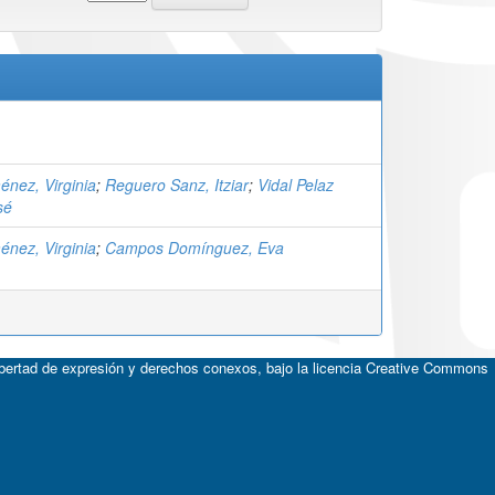
énez, Virginia
;
Reguero Sanz, Itziar
;
Vidal Pelaz
sé
énez, Virginia
;
Campos Domínguez, Eva
ibertad de expresión y derechos conexos, bajo la licencia
Creative Commons