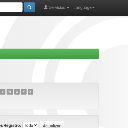
Servicios
Language
V
W
X
Y
Z
r/Registro: