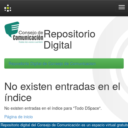
Skip
navigation
Repositorio
Digital
Repositorio Digital de Consejo de Comunicacion
No existen entradas en el
índice
No existen entradas en el índice para "Todo DSpace".
Página de inicio
 Repositorio digital del Consejo de Comunicación es un espacio virtual gratuit