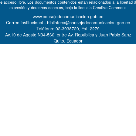
e acceso libre. Los documentos contenidos están relacionados a la libertad 
expresión y derechos conexos, bajo la licencia
Creative Commons
www.consejodecomunicacion.gob.ec
Correo institucional - biblioteca@consejodecomunicacion.gob.ec
Teléfono: 02-3938720, Ext. 2279
Av.10 de Agosto N34-566, entre Av. República y Juan Pablo Sanz
Quito, Ecuador