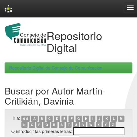
Skip
navigation
Repositorio
Digital
Repositorio Digital de Consejo de Comunicacion
Buscar por Autor Martín-
Critikián, Davinia
Ir a:
0-9
A
B
C
D
E
F
G
H
I
J
K
L
M
N
O
P
Q
R
S
T
U
V
W
X
Y
Z
O introducir las primeras letras: