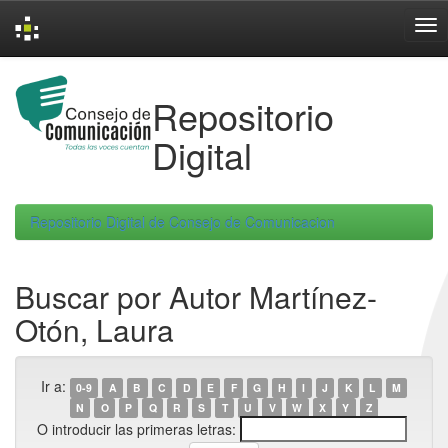
Skip
navigation
Repositorio
Digital
Repositorio Digital de Consejo de Comunicacion
Buscar por Autor Martínez-
Otón, Laura
Ir a:
0-9
A
B
C
D
E
F
G
H
I
J
K
L
M
N
O
P
Q
R
S
T
U
V
W
X
Y
Z
O introducir las primeras letras: