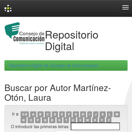
Skip
navigation
Repositorio
Digital
Repositorio Digital de Consejo de Comunicacion
Buscar por Autor Martínez-
Otón, Laura
Ir a:
0-9
A
B
C
D
E
F
G
H
I
J
K
L
M
N
O
P
Q
R
S
T
U
V
W
X
Y
Z
O introducir las primeras letras: