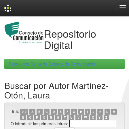
Skip
navigation
Repositorio
Digital
Repositorio Digital de Consejo de Comunicacion
Buscar por Autor Martínez-
Otón, Laura
Ir a:
0-9
A
B
C
D
E
F
G
H
I
J
K
L
M
N
O
P
Q
R
S
T
U
V
W
X
Y
Z
O introducir las primeras letras: