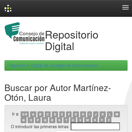
Skip
navigation
Repositorio
Digital
Repositorio Digital de Consejo de Comunicacion
Buscar por Autor Martínez-
Otón, Laura
Ir a:
0-9
A
B
C
D
E
F
G
H
I
J
K
L
M
N
O
P
Q
R
S
T
U
V
W
X
Y
Z
O introducir las primeras letras: