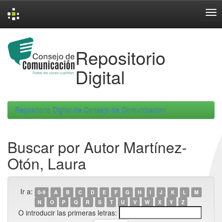
Skip
navigation
Repositorio
Digital
Repositorio Digital de Consejo de Comunicacion
Buscar por Autor Martínez-
Otón, Laura
Ir a:
0-9
A
B
C
D
E
F
G
H
I
J
K
L
M
N
O
P
Q
R
S
T
U
V
W
X
Y
Z
O introducir las primeras letras: