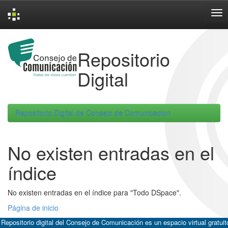
Skip
navigation
Repositorio
Digital
Repositorio Digital de Consejo de Comunicacion
No existen entradas en el
índice
No existen entradas en el índice para "Todo DSpace".
Página de inicio
 Repositorio digital del Consejo de Comunicación es un espacio virtual gratuit