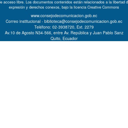
e acceso libre. Los documentos contenidos están relacionados a la libertad 
expresión y derechos conexos, bajo la licencia
Creative Commons
www.consejodecomunicacion.gob.ec
Correo institucional - biblioteca@consejodecomunicacion.gob.ec
Teléfono: 02-3938720, Ext. 2279
Av.10 de Agosto N34-566, entre Av. República y Juan Pablo Sanz
Quito, Ecuador