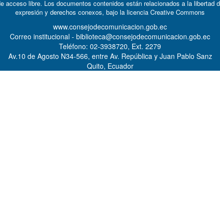
e acceso libre. Los documentos contenidos están relacionados a la libertad 
expresión y derechos conexos, bajo la licencia
Creative Commons
www.consejodecomunicacion.gob.ec
Correo institucional - biblioteca@consejodecomunicacion.gob.ec
Teléfono: 02-3938720, Ext. 2279
Av.10 de Agosto N34-566, entre Av. República y Juan Pablo Sanz
Quito, Ecuador