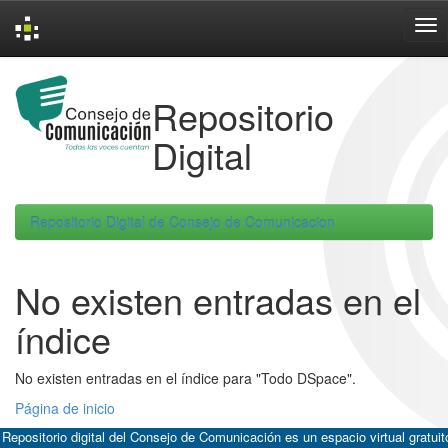
Skip
navigation
Repositorio
Digital
Repositorio Digital de Consejo de Comunicacion
No existen entradas en el
índice
No existen entradas en el índice para "Todo DSpace".
Página de inicio
 Repositorio digital del Consejo de Comunicación es un espacio virtual gratuit