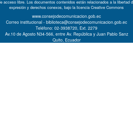
e acceso libre. Los documentos contenidos están relacionados a la libertad 
expresión y derechos conexos, bajo la licencia
Creative Commons
www.consejodecomunicacion.gob.ec
Correo institucional - biblioteca@consejodecomunicacion.gob.ec
Teléfono: 02-3938720, Ext. 2279
Av.10 de Agosto N34-566, entre Av. República y Juan Pablo Sanz
Quito, Ecuador