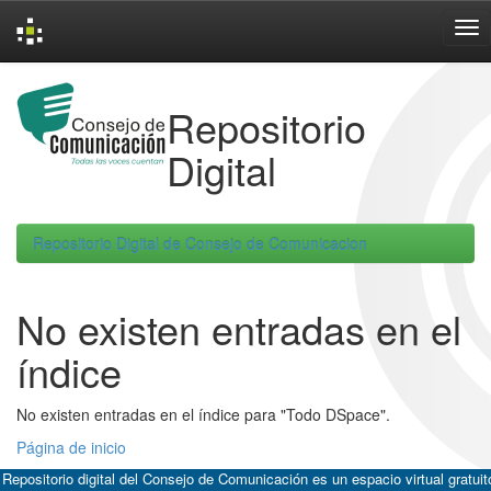
Skip
navigation
Repositorio
Digital
Repositorio Digital de Consejo de Comunicacion
No existen entradas en el
índice
No existen entradas en el índice para "Todo DSpace".
Página de inicio
 Repositorio digital del Consejo de Comunicación es un espacio virtual gratuit