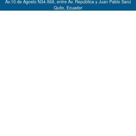
Av.10 de Agosto N34-566, entre Av. República y Juan Pablo Sanz
Quito, Ecuador