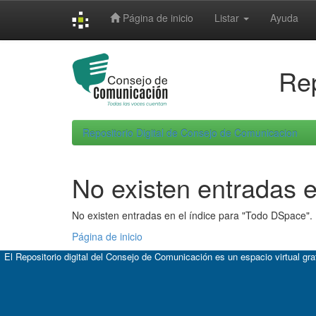
Skip
Página de inicio
Listar
Ayuda
navigation
Rep
Repositorio Digital de Consejo de Comunicacion
No existen entradas e
No existen entradas en el índice para "Todo DSpace".
Página de inicio
El Repositorio digital del Consejo de Comunicación es un espacio virtual gr