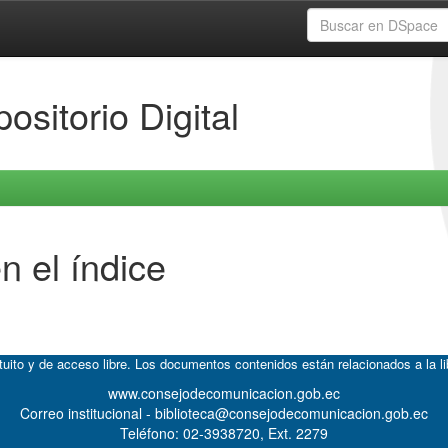
ositorio Digital
n el índice
atuito y de acceso libre. Los documentos contenidos están relacionados a la l
www.consejodecomunicacion.gob.ec
Correo institucional - biblioteca@consejodecomunicacion.gob.ec
Teléfono: 02-3938720, Ext. 2279