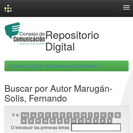
Skip
navigation
Repositorio
Digital
Repositorio Digital de Consejo de Comunicacion
Buscar por Autor Marugán-
Solis, Fernando
Ir a:
0-9
A
B
C
D
E
F
G
H
I
J
K
L
M
N
O
P
Q
R
S
T
U
V
W
X
Y
Z
O introducir las primeras letras: