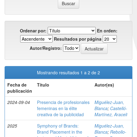
Ordenar por:
En orden:
Resultados por página
Autor/Registro:
Mostrando resultados 1 a 2 de 2
Fecha de
Título
Autor(es)
publicación
2024-09-04
Presencia de profesionales
Miguélez-Juan,
femeninas en la élite
Blanca
;
Castelló-
creativa de la publicidad
Martínez, Araceli
2025
Symphony of Brands:
Miguélez-Juan,
Brand Placement in the
Blanca
;
Rebollo-