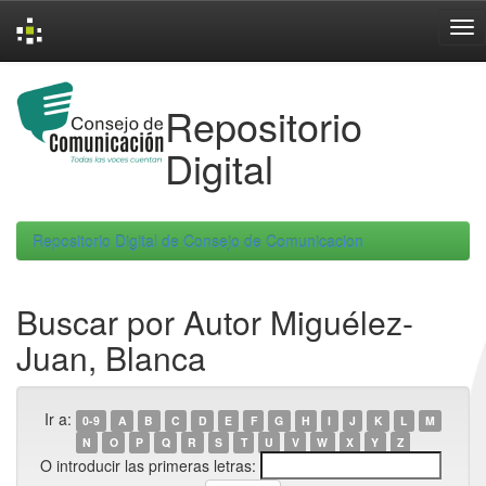
Skip
navigation
Repositorio
Digital
Repositorio Digital de Consejo de Comunicacion
Buscar por Autor Miguélez-
Juan, Blanca
Ir a:
0-9
A
B
C
D
E
F
G
H
I
J
K
L
M
N
O
P
Q
R
S
T
U
V
W
X
Y
Z
O introducir las primeras letras: