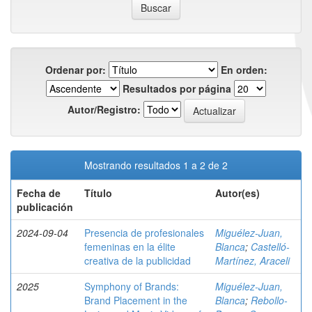
Ordenar por:
En orden:
Resultados por página
Autor/Registro:
Mostrando resultados 1 a 2 de 2
Fecha de
Título
Autor(es)
publicación
2024-09-04
Presencia de profesionales
Miguélez-Juan,
femeninas en la élite
Blanca
;
Castelló-
creativa de la publicidad
Martínez, Araceli
2025
Symphony of Brands:
Miguélez-Juan,
Brand Placement in the
Blanca
;
Rebollo-