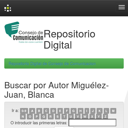
Skip
navigation
Repositorio
Digital
Repositorio Digital de Consejo de Comunicacion
Buscar por Autor Miguélez-
Juan, Blanca
Ir a:
0-9
A
B
C
D
E
F
G
H
I
J
K
L
M
N
O
P
Q
R
S
T
U
V
W
X
Y
Z
O introducir las primeras letras: