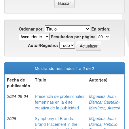
Ordenar por:
En orden:
Resultados por página
Autor/Registro:
Mostrando resultados 1 a 2 de 2
Fecha de
Título
Autor(es)
publicación
2024-09-04
Presencia de profesionales
Miguélez-Juan,
femeninas en la élite
Blanca
;
Castelló-
creativa de la publicidad
Martínez, Araceli
2025
Symphony of Brands:
Miguélez-Juan,
Brand Placement in the
Blanca
;
Rebollo-