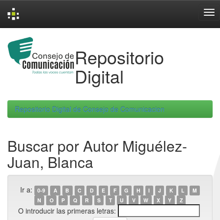
Skip
navigation
Repositorio
Digital
Repositorio Digital de Consejo de Comunicacion
Buscar por Autor Miguélez-
Juan, Blanca
Ir a:
0-9
A
B
C
D
E
F
G
H
I
J
K
L
M
N
O
P
Q
R
S
T
U
V
W
X
Y
Z
O introducir las primeras letras: