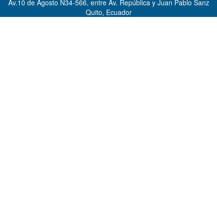
Av.10 de Agosto N34-566, entre Av. República y Juan Pablo Sanz
Quito, Ecuador