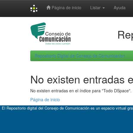
Skip
Página de inicio
Listar
Ayuda
navigation
Rep
Repositorio Digital de Consejo de Comunicacion
No existen entradas e
No existen entradas en el índice para "Todo DSpace".
Página de inicio
El Repositorio digital del Consejo de Comunicación es un espacio virtual gr