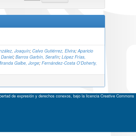
nzález, Joaquín
;
Calvo Gutiérrez, Elvira
;
Aparicio
 Daniel
;
Barros Garbín, Serafín
;
López Frías,
iranda Galbe, Jorge
;
Fernández-Costa O’Doherty,
ibertad de expresión y derechos conexos, bajo la licencia
Creative Commons