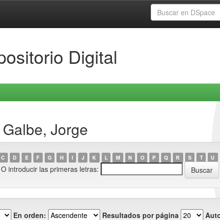
ositorio Digital
 Galbe, Jorge
C
D
E
F
G
H
I
J
K
L
M
N
O
P
Q
R
S
T
U
O introducir las primeras letras:
En orden:
Resultados por página
Auto