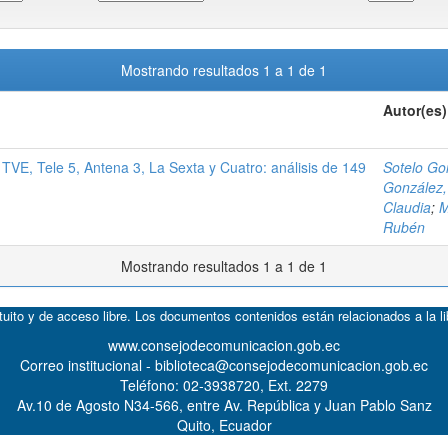
Mostrando resultados 1 a 1 de 1
Autor(es)
 TVE, Tele 5, Antena 3, La Sexta y Cuatro: análisis de 149
Sotelo Go
González,
Claudia
;
M
Rubén
Mostrando resultados 1 a 1 de 1
atuito y de acceso libre. Los documentos contenidos están relacionados a la l
www.consejodecomunicacion.gob.ec
Correo institucional - biblioteca@consejodecomunicacion.gob.ec
Teléfono: 02-3938720, Ext. 2279
Av.10 de Agosto N34-566, entre Av. República y Juan Pablo Sanz
Quito, Ecuador