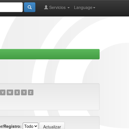
Servicios
Language
V
W
X
Y
Z
r/Registro: