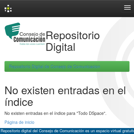
Skip
navigation
Repositorio
Digital
Repositorio Digital de Consejo de Comunicacion
No existen entradas en el
índice
No existen entradas en el índice para "Todo DSpace".
Página de inicio
 Repositorio digital del Consejo de Comunicación es un espacio virtual gratuit