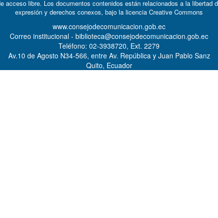
e acceso libre. Los documentos contenidos están relacionados a la libertad 
expresión y derechos conexos, bajo la licencia
Creative Commons
www.consejodecomunicacion.gob.ec
Correo institucional - biblioteca@consejodecomunicacion.gob.ec
Teléfono: 02-3938720, Ext. 2279
Av.10 de Agosto N34-566, entre Av. República y Juan Pablo Sanz
Quito, Ecuador