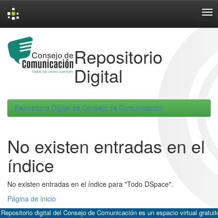
Skip
navigation
Repositorio
Digital
Repositorio Digital de Consejo de Comunicacion
No existen entradas en el
índice
No existen entradas en el índice para "Todo DSpace".
Página de inicio
 Repositorio digital del Consejo de Comunicación es un espacio virtual gratuit