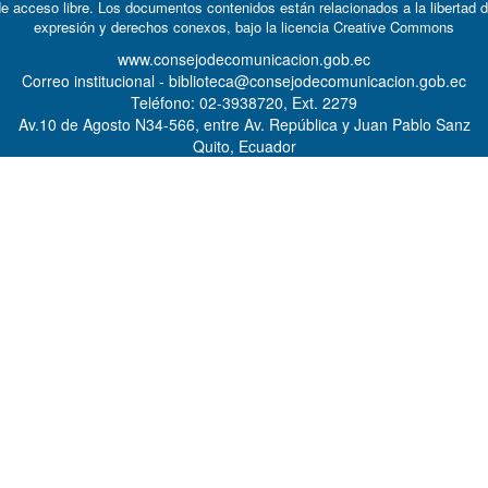
e acceso libre. Los documentos contenidos están relacionados a la libertad 
expresión y derechos conexos, bajo la licencia
Creative Commons
www.consejodecomunicacion.gob.ec
Correo institucional - biblioteca@consejodecomunicacion.gob.ec
Teléfono: 02-3938720, Ext. 2279
Av.10 de Agosto N34-566, entre Av. República y Juan Pablo Sanz
Quito, Ecuador