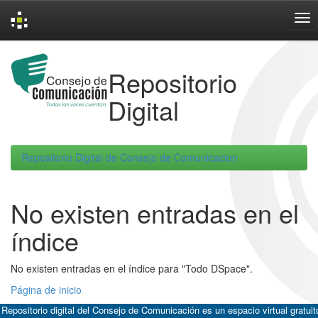
Skip
navigation
Repositorio
Digital
Repositorio Digital de Consejo de Comunicacion
No existen entradas en el
índice
No existen entradas en el índice para "Todo DSpace".
Página de inicio
 Repositorio digital del Consejo de Comunicación es un espacio virtual gratuit