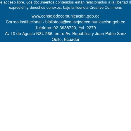
e acceso libre. Los documentos contenidos están relacionados a la libertad 
expresión y derechos conexos, bajo la licencia
Creative Commons
www.consejodecomunicacion.gob.ec
Correo institucional - biblioteca@consejodecomunicacion.gob.ec
Teléfono: 02-3938720, Ext. 2279
Av.10 de Agosto N34-566, entre Av. República y Juan Pablo Sanz
Quito, Ecuador