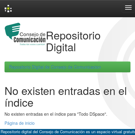
Skip
navigation
Repositorio
Digital
Repositorio Digital de Consejo de Comunicacion
No existen entradas en el
índice
No existen entradas en el índice para "Todo DSpace".
Página de inicio
 Repositorio digital del Consejo de Comunicación es un espacio virtual gratuit