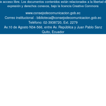
e acceso libre. Los documentos contenidos están relacionados a la libertad 
expresión y derechos conexos, bajo la licencia
Creative Commons
www.consejodecomunicacion.gob.ec
Correo institucional - biblioteca@consejodecomunicacion.gob.ec
Teléfono: 02-3938720, Ext. 2279
Av.10 de Agosto N34-566, entre Av. República y Juan Pablo Sanz
Quito, Ecuador