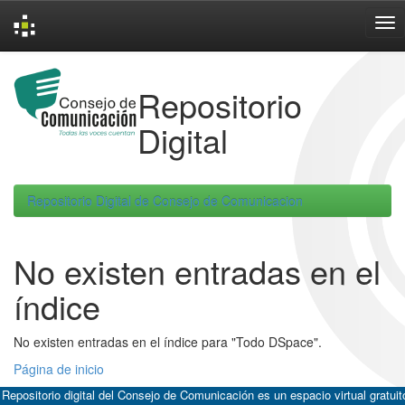
Skip
navigation
Repositorio
Digital
Repositorio Digital de Consejo de Comunicacion
No existen entradas en el
índice
No existen entradas en el índice para "Todo DSpace".
Página de inicio
 Repositorio digital del Consejo de Comunicación es un espacio virtual gratuit