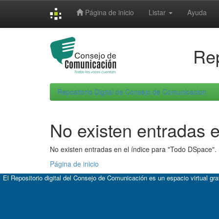
Skip
Página de inicio
Listar
Ayuda
navigation
Rep
Repositorio Digital de Consejo de Comunicacion
No existen entradas e
No existen entradas en el índice para "Todo DSpace".
Página de inicio
El Repositorio digital del Consejo de Comunicación es un espacio virtual gr