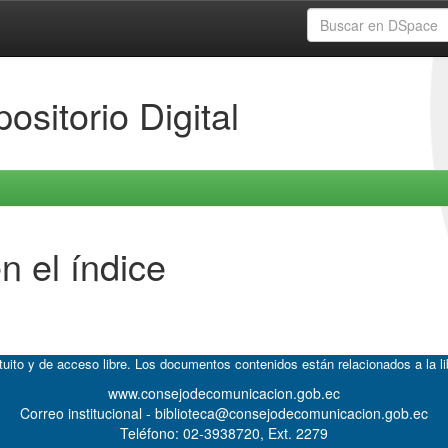
ositorio Digital
n el índice
atuito y de acceso libre. Los documentos contenidos están relacionados a la l
www.consejodecomunicacion.gob.ec
Correo institucional - biblioteca@consejodecomunicacion.gob.ec
Teléfono: 02-3938720, Ext. 2279