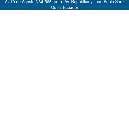
Av.10 de Agosto N34-566, entre Av. República y Juan Pablo Sanz
Quito, Ecuador