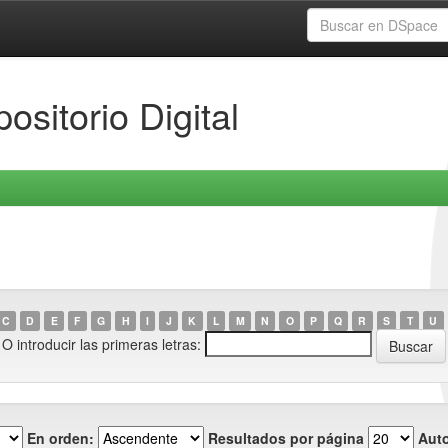
ositorio Digital
C
D
E
F
G
H
I
J
K
L
M
N
O
P
Q
R
S
T
U
O introducir las primeras letras:
En orden:
Resultados por página
Auto