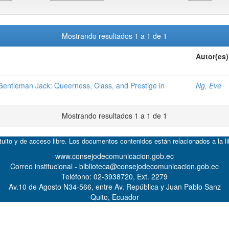
Mostrando resultados 1 a 1 de 1
Autor(es)
Gentleman Jack: Queerness, Class, and Prestige in
Ng, Eve
Mostrando resultados 1 a 1 de 1
atuito y de acceso libre. Los documentos contenidos están relacionados a la l
www.consejodecomunicacion.gob.ec
Correo institucional - biblioteca@consejodecomunicacion.gob.ec
Teléfono: 02-3938720, Ext. 2279
Av.10 de Agosto N34-566, entre Av. República y Juan Pablo Sanz
Quito, Ecuador