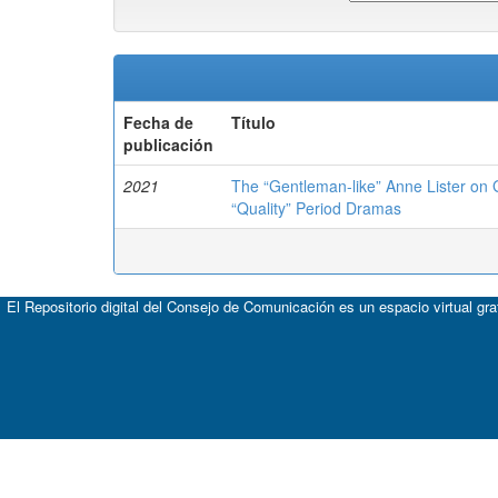
Fecha de
Título
publicación
2021
The “Gentleman-like” Anne Lister on 
“Quality” Period Dramas
El Repositorio digital del Consejo de Comunicación es un espacio virtual gr