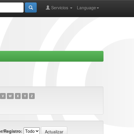
Servicios
Language
V
W
X
Y
Z
r/Registro: