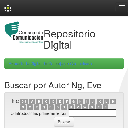
Skip
navigation
Repositorio
Digital
Repositorio Digital de Consejo de Comunicacion
Buscar por Autor Ng, Eve
Ir a:
0-9
A
B
C
D
E
F
G
H
I
J
K
L
M
N
O
P
Q
R
S
T
U
V
W
X
Y
Z
O introducir las primeras letras: