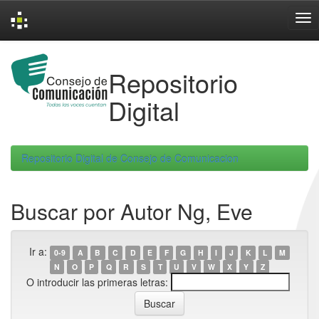
Skip
navigation
Repositorio
Digital
Repositorio Digital de Consejo de Comunicacion
Buscar por Autor Ng, Eve
Ir a:
0-9
A
B
C
D
E
F
G
H
I
J
K
L
M
N
O
P
Q
R
S
T
U
V
W
X
Y
Z
O introducir las primeras letras: