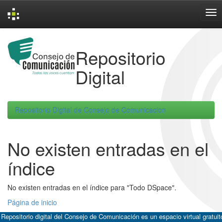
Skip
navigation
Repositorio
Digital
Repositorio Digital de Consejo de Comunicacion
No existen entradas en el
índice
No existen entradas en el índice para "Todo DSpace".
Página de inicio
 Repositorio digital del Consejo de Comunicación es un espacio virtual gratuit