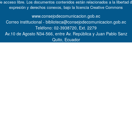
e acceso libre. Los documentos contenidos están relacionados a la libertad 
expresión y derechos conexos, bajo la licencia
Creative Commons
www.consejodecomunicacion.gob.ec
Correo institucional - biblioteca@consejodecomunicacion.gob.ec
Teléfono: 02-3938720, Ext. 2279
Av.10 de Agosto N34-566, entre Av. República y Juan Pablo Sanz
Quito, Ecuador