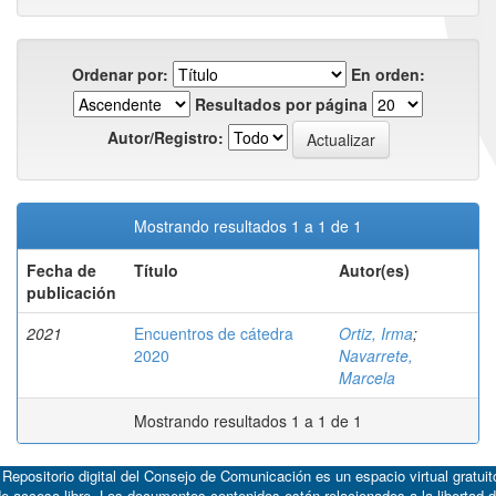
Ordenar por:
En orden:
Resultados por página
Autor/Registro:
Mostrando resultados 1 a 1 de 1
Fecha de
Título
Autor(es)
publicación
2021
Encuentros de cátedra
Ortiz, Irma
;
2020
Navarrete,
Marcela
Mostrando resultados 1 a 1 de 1
 Repositorio digital del Consejo de Comunicación es un espacio virtual gratuit
e acceso libre. Los documentos contenidos están relacionados a la libertad 