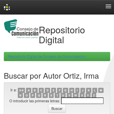
Skip
navigation
Repositorio
Digital
Repositorio Digital de Consejo de Comunicacion
Buscar por Autor Ortiz, Irma
Ir a:
0-9
A
B
C
D
E
F
G
H
I
J
K
L
M
N
O
P
Q
R
S
T
U
V
W
X
Y
Z
O introducir las primeras letras: