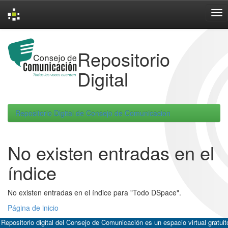
Skip
navigation
Repositorio
Digital
Repositorio Digital de Consejo de Comunicacion
No existen entradas en el
índice
No existen entradas en el índice para "Todo DSpace".
Página de inicio
 Repositorio digital del Consejo de Comunicación es un espacio virtual gratuit