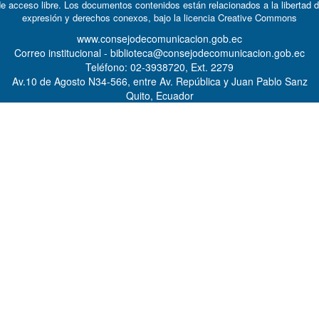
e acceso libre. Los documentos contenidos están relacionados a la libertad 
expresión y derechos conexos, bajo la licencia
Creative Commons
www.consejodecomunicacion.gob.ec
Correo institucional - biblioteca@consejodecomunicacion.gob.ec
Teléfono: 02-3938720, Ext. 2279
Av.10 de Agosto N34-566, entre Av. República y Juan Pablo Sanz
Quito, Ecuador