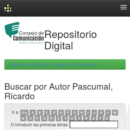
Skip
navigation
Repositorio
Digital
Repositorio Digital de Consejo de Comunicacion
Buscar por Autor Pascumal,
Ricardo
Ir a:
0-9
A
B
C
D
E
F
G
H
I
J
K
L
M
N
O
P
Q
R
S
T
U
V
W
X
Y
Z
O introducir las primeras letras: