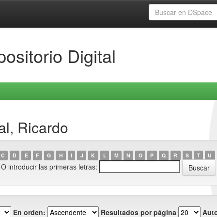
ositorio Digital
l, Ricardo
C
D
E
F
G
H
I
J
K
L
M
N
O
P
Q
R
S
T
U
O introducir las primeras letras:
En orden:
Resultados por página
Auto