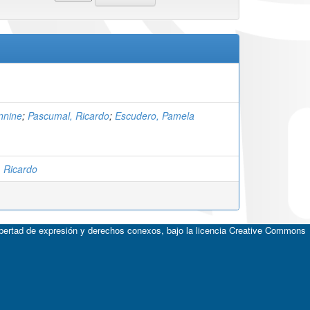
nnine
;
Pascumal, Ricardo
;
Escudero, Pamela
 Ricardo
ibertad de expresión y derechos conexos, bajo la licencia
Creative Commons