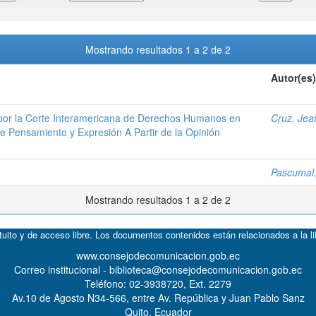
Mostrando resultados 1 a 2 de 2
Autor(es)
s por la Corte Interamericana de Derechos Humanos en
Cruz, Jea
e Pensamiento y Expresión A Partir de la Opinión
Pascumal,
Mostrando resultados 1 a 2 de 2
atuito y de acceso libre. Los documentos contenidos están relacionados a la l
www.consejodecomunicacion.gob.ec
Correo institucional - biblioteca@consejodecomunicacion.gob.ec
Teléfono: 02-3938720, Ext. 2279
Av.10 de Agosto N34-566, entre Av. República y Juan Pablo Sanz
Quito, Ecuador