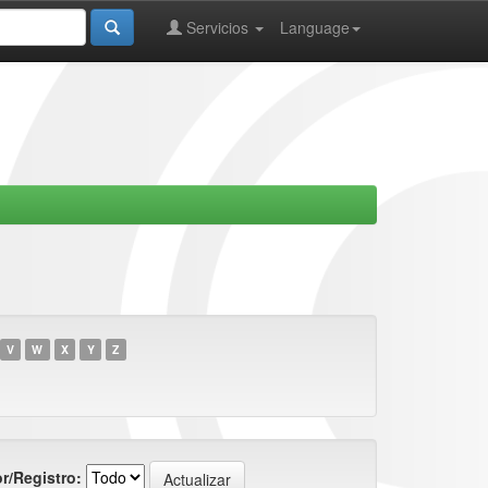
Servicios
Language
V
W
X
Y
Z
r/Registro: