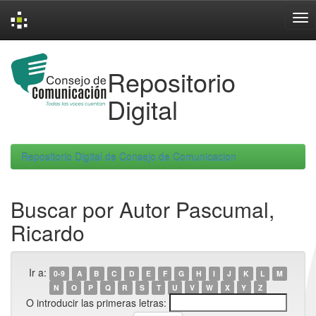
Skip
navigation
Repositorio
Digital
Repositorio Digital de Consejo de Comunicacion
Buscar por Autor Pascumal,
Ricardo
Ir a:
0-9
A
B
C
D
E
F
G
H
I
J
K
L
M
N
O
P
Q
R
S
T
U
V
W
X
Y
Z
O introducir las primeras letras: