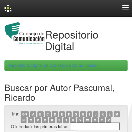
Skip
navigation
Repositorio
Digital
Repositorio Digital de Consejo de Comunicacion
Buscar por Autor Pascumal,
Ricardo
Ir a:
0-9
A
B
C
D
E
F
G
H
I
J
K
L
M
N
O
P
Q
R
S
T
U
V
W
X
Y
Z
O introducir las primeras letras: