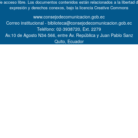
e acceso libre. Los documentos contenidos están relacionados a la libertad 
expresión y derechos conexos, bajo la licencia
Creative Commons
www.consejodecomunicacion.gob.ec
Correo institucional - biblioteca@consejodecomunicacion.gob.ec
Teléfono: 02-3938720, Ext. 2279
Av.10 de Agosto N34-566, entre Av. República y Juan Pablo Sanz
Quito, Ecuador