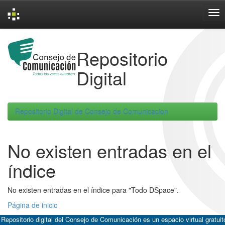
Skip
navigation
Repositorio
Digital
Repositorio Digital de Consejo de Comunicacion
No existen entradas en el
índice
No existen entradas en el índice para "Todo DSpace".
Página de inicio
 Repositorio digital del Consejo de Comunicación es un espacio virtual gratuit