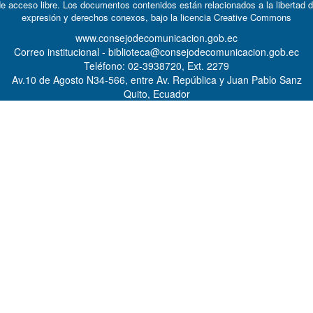
e acceso libre. Los documentos contenidos están relacionados a la libertad 
expresión y derechos conexos, bajo la licencia
Creative Commons
www.consejodecomunicacion.gob.ec
Correo institucional - biblioteca@consejodecomunicacion.gob.ec
Teléfono: 02-3938720, Ext. 2279
Av.10 de Agosto N34-566, entre Av. República y Juan Pablo Sanz
Quito, Ecuador