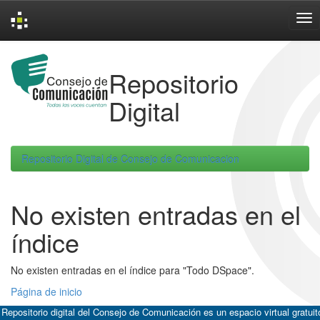
Skip
navigation
Repositorio
Digital
Repositorio Digital de Consejo de Comunicacion
No existen entradas en el
índice
No existen entradas en el índice para "Todo DSpace".
Página de inicio
 Repositorio digital del Consejo de Comunicación es un espacio virtual gratuit