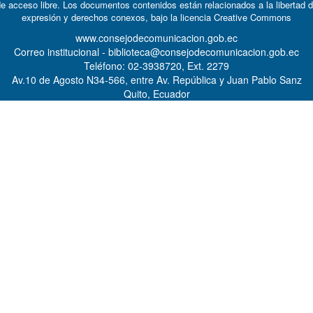
e acceso libre. Los documentos contenidos están relacionados a la libertad 
expresión y derechos conexos, bajo la licencia
Creative Commons
www.consejodecomunicacion.gob.ec
Correo institucional - biblioteca@consejodecomunicacion.gob.ec
Teléfono: 02-3938720, Ext. 2279
Av.10 de Agosto N34-566, entre Av. República y Juan Pablo Sanz
Quito, Ecuador