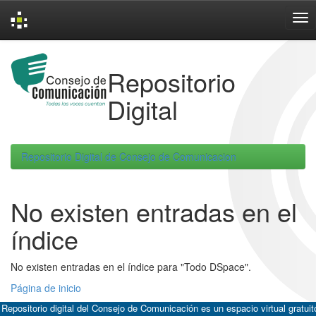
Skip
navigation
Repositorio
Digital
Repositorio Digital de Consejo de Comunicacion
No existen entradas en el
índice
No existen entradas en el índice para "Todo DSpace".
Página de inicio
 Repositorio digital del Consejo de Comunicación es un espacio virtual gratuit