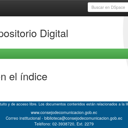
ositorio Digital
n el índice
atuito y de acceso libre. Los documentos contenidos están relacionados a la l
www.consejodecomunicacion.gob.ec
Correo institucional - biblioteca@consejodecomunicacion.gob.ec
Teléfono: 02-3938720, Ext. 2279