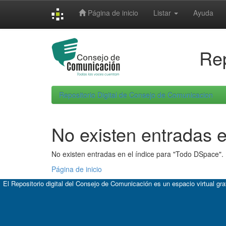
Skip
Página de inicio
Listar
Ayuda
navigation
Rep
Repositorio Digital de Consejo de Comunicacion
No existen entradas e
No existen entradas en el índice para "Todo DSpace".
Página de inicio
El Repositorio digital del Consejo de Comunicación es un espacio virtual gr