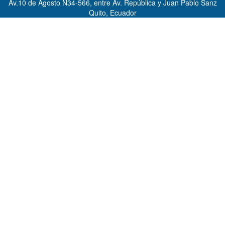
Av.10 de Agosto N34-566, entre Av. República y Juan Pablo Sanz
Quito, Ecuador