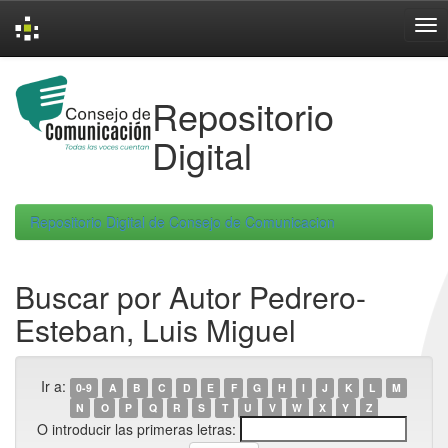
Skip
navigation
Repositorio
Digital
Repositorio Digital de Consejo de Comunicacion
Buscar por Autor Pedrero-
Esteban, Luis Miguel
Ir a:
0-9
A
B
C
D
E
F
G
H
I
J
K
L
M
N
O
P
Q
R
S
T
U
V
W
X
Y
Z
O introducir las primeras letras: