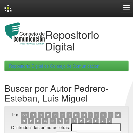
Skip
navigation
Repositorio
Digital
Repositorio Digital de Consejo de Comunicacion
Buscar por Autor Pedrero-
Esteban, Luis Miguel
Ir a:
0-9
A
B
C
D
E
F
G
H
I
J
K
L
M
N
O
P
Q
R
S
T
U
V
W
X
Y
Z
O introducir las primeras letras: