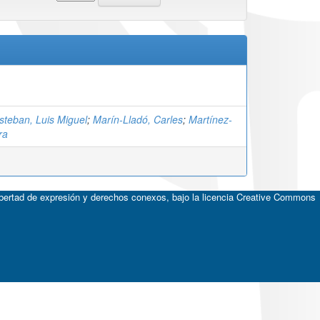
steban, Luis Miguel
;
Marín-Lladó, Carles
;
Martínez-
ra
ibertad de expresión y derechos conexos, bajo la licencia
Creative Commons