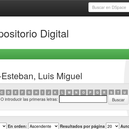
ositorio Digital
-Esteban, Luis Miguel
C
D
E
F
G
H
I
J
K
L
M
N
O
P
Q
R
S
T
U
O introducir las primeras letras:
En orden:
Resultados por página
Auto