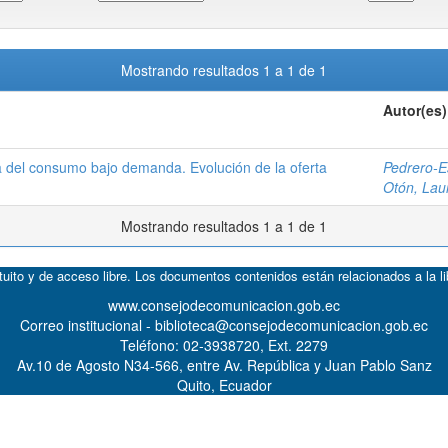
Mostrando resultados 1 a 1 de 1
Autor(es)
a del consumo bajo demanda. Evolución de la oferta
Pedrero-E
Otón, Lau
Mostrando resultados 1 a 1 de 1
atuito y de acceso libre. Los documentos contenidos están relacionados a la l
www.consejodecomunicacion.gob.ec
Correo institucional - biblioteca@consejodecomunicacion.gob.ec
Teléfono: 02-3938720, Ext. 2279
Av.10 de Agosto N34-566, entre Av. República y Juan Pablo Sanz
Quito, Ecuador