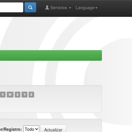
Servicios
Language
V
W
X
Y
Z
r/Registro: