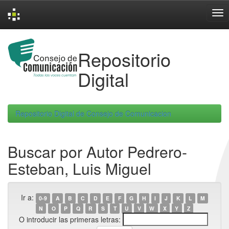
Skip
navigation
Repositorio
Digital
Repositorio Digital de Consejo de Comunicacion
Buscar por Autor Pedrero-
Esteban, Luis Miguel
Ir a:
0-9
A
B
C
D
E
F
G
H
I
J
K
L
M
N
O
P
Q
R
S
T
U
V
W
X
Y
Z
O introducir las primeras letras: