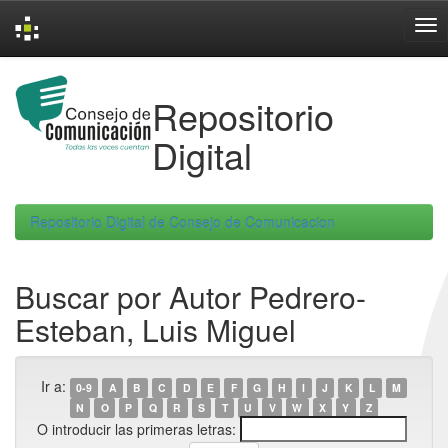
Skip
navigation
Repositorio
Digital
Repositorio Digital de Consejo de Comunicacion
Buscar por Autor Pedrero-
Esteban, Luis Miguel
Ir a:
0-9
A
B
C
D
E
F
G
H
I
J
K
L
M
N
O
P
Q
R
S
T
U
V
W
X
Y
Z
O introducir las primeras letras: