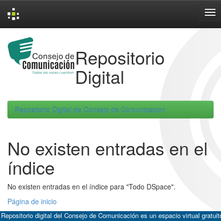
Skip
navigation
Repositorio
Digital
Repositorio Digital de Consejo de Comunicacion
No existen entradas en el
índice
No existen entradas en el índice para "Todo DSpace".
Página de inicio
 Repositorio digital del Consejo de Comunicación es un espacio virtual gratuit