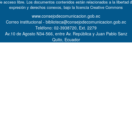
e acceso libre. Los documentos contenidos están relacionados a la libertad 
expresión y derechos conexos, bajo la licencia
Creative Commons
www.consejodecomunicacion.gob.ec
Correo institucional - biblioteca@consejodecomunicacion.gob.ec
Teléfono: 02-3938720, Ext. 2279
Av.10 de Agosto N34-566, entre Av. República y Juan Pablo Sanz
Quito, Ecuador